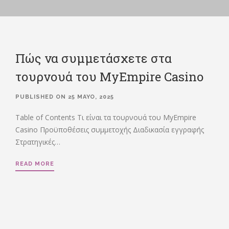
Πώς να συμμετάσχετε στα
τουρνουά του MyEmpire Casino
PUBLISHED ON 25 MAYO, 2025
Table of Contents Τι είναι τα τουρνουά του MyEmpire
Casino Προϋποθέσεις συμμετοχής Διαδικασία εγγραφής
Στρατηγικές…
READ MORE